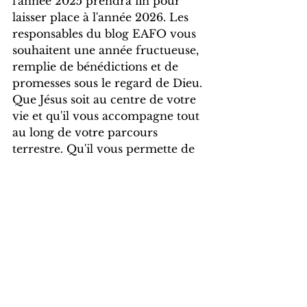
l'année 2025 prendra fin pour 
laisser place à l'année 2026. Les 
responsables du blog EAFO vous 
souhaitent une année fructueuse, 
remplie de bénédictions et de 
promesses sous le regard de Dieu. 
Que Jésus soit au centre de votre 
vie et qu'il vous accompagne tout 
au long de votre parcours 
terrestre. Qu'il vous permette de 
lire sa parole, et lorsque Jésus 
reviendra, nous pourrons vivre 
avec lui pour toute l'éternité.
Merci et bonne année 2026 !
Gertrude Joseph Emile
Membre de l'équipe de rédaction 
Info-Promo, Blog EAFO