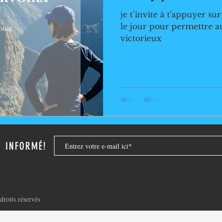
je t’invite à t'appuyer su
le jour pour permettre au
victorieux
Z INFORMÉ!
roits réservés