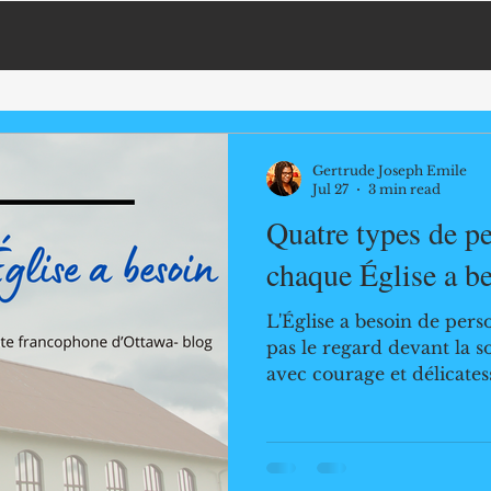
Gertrude Joseph Emile
Jul 27
3 min read
Quatre types de p
chaque Église a b
L'Église a besoin de per
pas le regard devant la s
avec courage et délicat
personne d'autre ne boug