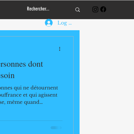
Log In
ersonnes dont
esoin
sonnes qui ne détournent
ouffrance et qui agissent
esse, même quand
e.