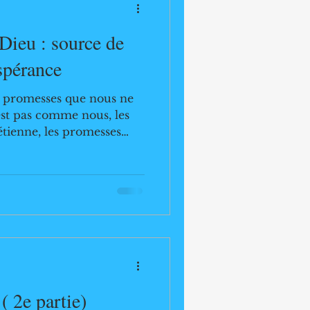
Dieu : source de
spérance
s promesses que nous ne
est pas comme nous, les
étienne, les promesses
place importante dans
 Elles expriment la
immuables de Dieu
 les Écritures saintes,
t sa compassion envers
romet de sauver , de
( 2e partie)