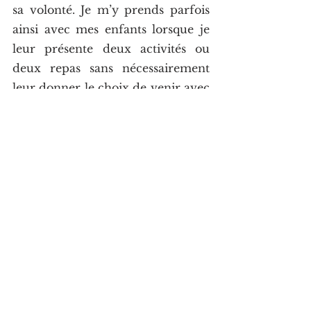
sa volonté. Je m’y prends parfois 
ainsi avec mes enfants lorsque je 
leur présente deux activités ou 
deux repas sans nécessairement 
leur donner le choix de venir avec 
une option qui n’est pas déjà sur 
ma liste.  
Le Seigneur de l’univers ne peut 
être conduit en bateau. Il a fallu 
qu’il me remette à ma place et que 
j’accepte qu’il soit le capitaine qui 
dirige ma vie. Puisque je n’ai pas 
tardé à comprendre lorsque j’ai 
sincèrement crié « Que veux-tu 
que je fasse? », il n’a pas non plus 