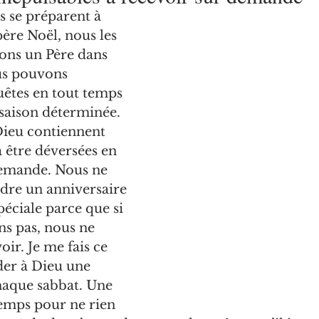
 se préparent à 
 père Noël, nous les 
ons un Père dans 
us pouvons 
uêtes en tout temps 
saison déterminée. 
Dieu contiennent 
à être déversées en 
emande. Nous ne 
dre un anniversaire 
éciale parce que si 
s pas, nous ne 
ir. Je me fais ce 
er à Dieu une 
haque sabbat. Une 
temps pour ne rien 