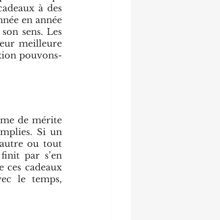
 cadeaux à des 
nnée en année 
son sens. Les 
eur meilleure 
exion pouvons-
ème de mérite 
plies. Si un 
autre ou tout 
init par s’en 
e ces cadeaux 
ec le temps, 