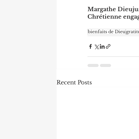
Margathe Dieujus
Chrétienne engag
bienfaits de Dieu
grati
Recent Posts