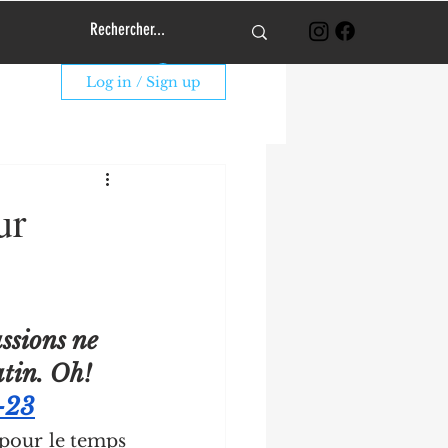
Log In
Log in / Sign up
ur
ssions ne 
atin. Oh! 
-23
 pour le temps 