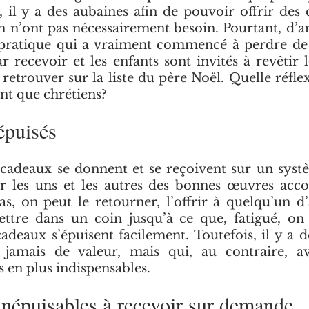
là, il y a des aubaines afin de pouvoir offrir des
n n’ont pas nécessairement besoin. Pourtant, d’a
 pratique qui a vraiment commencé à perdre de 
 recevoir et les enfants sont invités à revêtir l
e retrouver sur la liste du père Noël. Quelle réfl
ant que chrétiens?
épuisés
 cadeaux se donnent et se reçoivent sur un syst
 les uns et les autres des bonnes œuvres accom
as, on peut le retourner, l’offrir à quelqu’un d’
tre dans un coin jusqu’à ce que, fatigué, on f
adeaux s’épuisent facilement. Toutefois, il y a d
jamais de valeur, mais qui, au contraire, av
 en plus indispensables. 
népuisables à recevoir sur demande