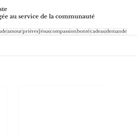
te 
ée au service de la communauté
tude
amour
prières
Jésus
compassion
bonté
cadeau
demande