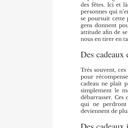
des fêtes. Ici et 
personnes qui n’e
se poursuit cette
gens donnent pour
attitude afin de s
nous en tirer en t
Des cadeaux 
Très souvent, ces
pour récompenser
cadeau ne plaît p
simplement le met
débarrasser. Ces c
qui ne perdront 
deviennent de plus
Des cadeaux i