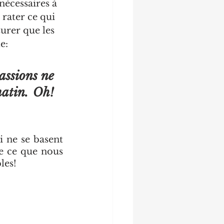
nécessaires à 
rater ce qui 
urer que les 
e:
assions ne 
atin. Oh! 
 ne se basent 
e ce que nous 
les! 