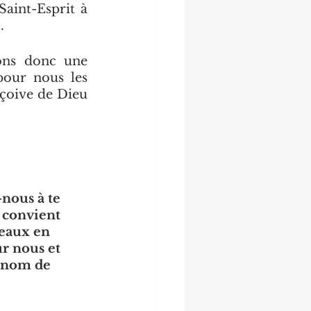
aint-Esprit à 
.
sons donc une 
our nous les 
çoive de Dieu 
nous à te 
 convient 
deaux en 
r nous et 
 nom de 