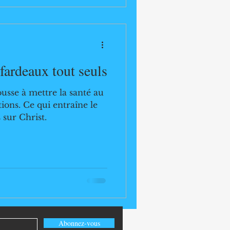
t sa compassion envers
romet de sauver , de
fardeaux tout seuls
ousse à mettre la santé au
ions. Ce qui entraîne le
 sur Christ.
Abonnez-vous