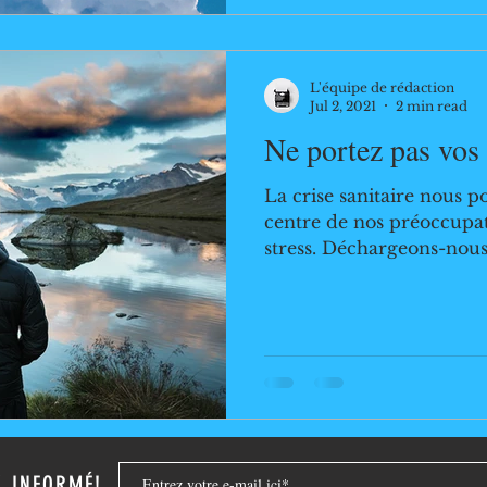
Dieu révèle son amour e
l'humanité déchue : il p
restaurer , de protéger et de bénir ceux et celles
L'équipe de rédaction
qui p
Jul 2, 2021
2 min read
Ne portez pas vos 
La crise sanitaire nous p
centre de nos préoccupat
stress. Déchargeons-nous
Z INFORMÉ!