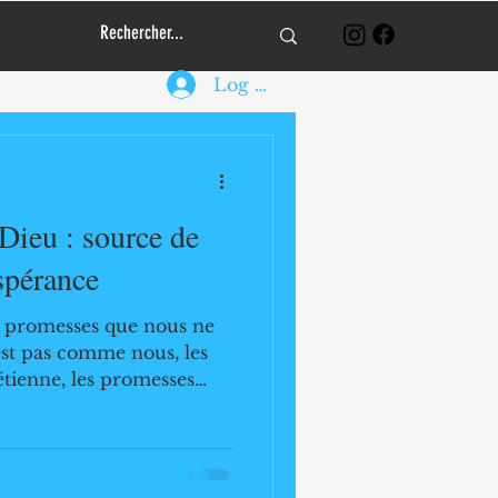
Log In
Dieu : source de
spérance
s promesses que nous ne
est pas comme nous, les
étienne, les promesses
place importante dans
 Elles expriment la
immuables de Dieu
 les Écritures saintes,