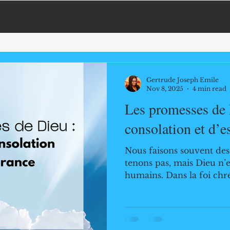
Gertrude Joseph Emile
Nov 8, 2025
4 min read
Les promesses de 
consolation et d’e
Nous faisons souvent de
tenons pas, mais Dieu n’
humains. Dans la foi chr
bibliques occupent une 
notre parcours spirituel.
fidélité, la bonté et l'amour 
pour son peuple. À travers